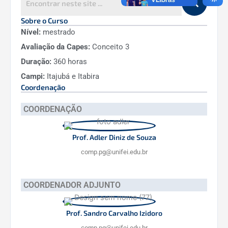
Sobre o Curso
Nível:
mestrado
Avaliação da Capes:
Conceito 3
Duração:
360 horas
Campi:
Itajubá e Itabira
Coordenação
COORDENAÇÃO
Prof. Adler Diniz de Souza
comp.pg@unifei.edu.br
COORDENADOR ADJUNTO
Prof. Sandro Carvalho Izidoro
comp.pg@unifei.edu.br