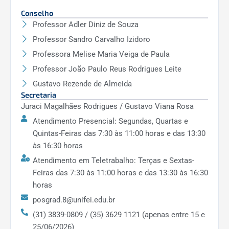
conhecimento em Computação, levando
Conselho
em consideração impactos sociais,
Professor Adler Diniz de Souza
econômicos e ambientais.
Professor Sandro Carvalho Izidoro
Capacitação para o Ensino Superior:
Professora Melise Maria Veiga de Paula
Formação sólida para atuar como
Professor João Paulo Reus Rodrigues Leite
docente e pesquisador em instituições de
ensino superior, contribuindo para a
Gustavo Rezende de Almeida
Secretaria
formação de novas gerações de
Juraci Magalhães Rodrigues / Gustavo Viana Rosa
profissionais da área.
Atendimento Presencial: Segundas, Quartas e
Os egressos do programa devem demonstrar
Quintas-Feiras das 7:30 às 11:00 horas e das 13:30
essas competências por meio de sua
às 16:30 horas
participação em pesquisas e desenvolvimento
Atendimento em Teletrabalho: Terças e Sextas-
de tecnologias, devendo contribuir, pelo menos,
Feiras das 7:30 às 11:00 horas e das 13:30 às 16:30
com: (i) um artigo científico publicado em
horas
periódico de circulação internacional ou
posgrad.8@unifei.edu.br
congresso de reconhecido valor, (ii) o registro
(31) 3839-0809 / (35) 3629 1121 (apenas entre 15 e
de uma patente ou software e (iii) um pitch de
25/06/2026)