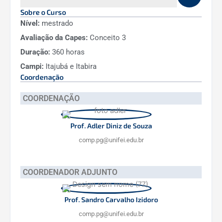
Computação.
Sobre o Curso
Resolução de Problemas Complexos:
Nível:
mestrado
Competência para identificar, modelar e
Avaliação da Capes:
Conceito 3
solucionar problemas computacionais
Duração:
360 horas
relevantes, empregando técnicas
avançadas e metodologias rigorosas.
Campi:
Itajubá e Itabira
Atuação Interdisciplinar: Capacidade de
Coordenação
trabalhar em projetos multidisciplinares,
COORDENAÇÃO
colaborando com profissionais de
diversas áreas para o desenvolvimento de
soluções inovadoras.
Prof. Adler Diniz de Souza
Engajamento na Difusão do
comp.pg@unifei.edu.br
Conhecimento: Aptidão para disseminar
conhecimento por meio de publicações
científicas, apresentações em eventos
COORDENADOR ADJUNTO
acadêmicos e tecnológicos, além da
produção de software e patentes.
Prof. Sandro Carvalho Izidoro
Ética e Responsabilidade Social:
comp.pg@unifei.edu.br
Compromisso com a aplicação ética do