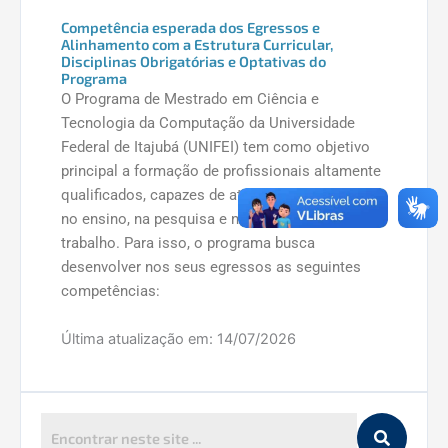
Competência esperada dos Egressos e
Alinhamento com a Estrutura Curricular,
Disciplinas Obrigatórias e Optativas do
Programa
O Programa de Mestrado em Ciência e
Tecnologia da Computação da Universidade
Federal de Itajubá (UNIFEI) tem como objetivo
principal a formação de profissionais altamente
qualificados, capazes de atuar com excelência
no ensino, na pesquisa e no mercado de
trabalho. Para isso, o programa busca
desenvolver nos seus egressos as seguintes
competências:
Capacidade de Pesquisa e Inovação:
Última atualização em:
14/07/2026
Habilidade para desenvolver pesquisa
científica e tecnológica de alto impacto,
promovendo a inovação e contribuindo
para o avanço da Ciência e Tecnologia da