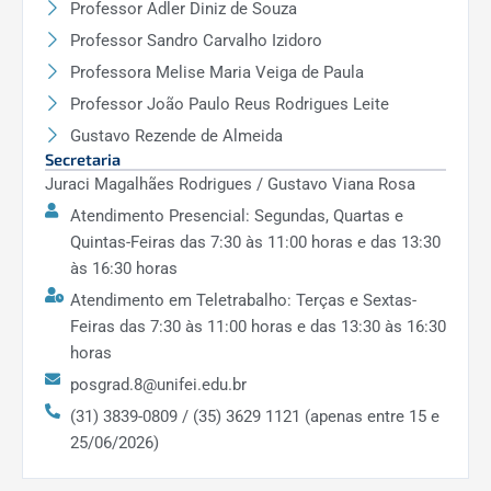
Professor Adler Diniz de Souza
Professor Sandro Carvalho Izidoro
FAQ Discentes POSCOMP Defesa de Dissertação
Professora Melise Maria Veiga de Paula
6. Qual o procedimento para agendar a defesa de
Professor João Paulo Reus Rodrigues Leite
dissertação?
Gustavo Rezende de Almeida
Secretaria
Resp
:
É necessário a entrega do Histórico do
Juraci Magalhães Rodrigues / Gustavo Viana Rosa
SIGAA, juntamente com o
formulário de solicitação
Atendimento Presencial: Segundas, Quartas e
de banca de defesa
, devidamente preenchido e
Quintas-Feiras das 7:30 às 11:00 horas e das 13:30
assinado pelo orientador e coordenador do
às 16:30 horas
POSCOMP.
Atendimento em Teletrabalho: Terças e Sextas-
Feiras das 7:30 às 11:00 horas e das 13:30 às 16:30
7. Quanto tempo eu tenho para fazer a
horas
apresentação da minha dissertação?
posgrad.8@unifei.edu.br
Resp
:
Você tem 30 minutos para a apresentação da
(31) 3839-0809 / (35) 3629 1121 (apenas entre 15 e
dissertação de mestrado.
25/06/2026)
8. Existe algum modelo de Dissertação que posso