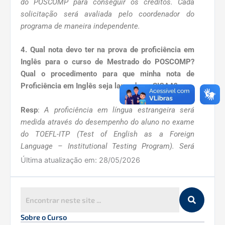
do POSCOMP para conseguir os créditos. Cada
solicitação será avaliada pelo coordenador do
programa de maneira independente.
4. Qual nota devo ter na prova de proficiência em
Inglês para o curso de Mestrado do POSCOMP?
Qual o procedimento para que minha nota de
Proficiência em Inglês seja lançada no SIGAA?
Resp
:
A proficiência em língua estrangeira será
medida através do desempenho do aluno no exame
do TOEFL-ITP (Test of English as a Foreign
Language – Institutional Testing Program). Será
considerado aprovado o aluno que alcançar nota
Última atualização em:
28/05/2026
igual ou superior a 49 pontos na seção “Reading
Comprehension” ou 493 pontos no resultado total do
TOEFL.
§1o – A seção “Reading Comprehension” possui
Sobre o Curso
escala de pontuação que varia de 31 até 67. Por sua